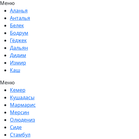
Меню
Аланья
Анталья
Белек
Бодрум
Гёджек
Дальян
Дидим
Измир
Каш
Меню
Кемер
Кушадасы
Мармарис
Мерсин
Олюдениз
Сиде
Стамбул