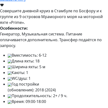
♥
Совершите дневной круиз в Стамбуле по Босфору и к
группе из 9 островов Мраморного моря на моторной
яхте «Prime».
Особенности:
Генератор, Музыкальная система. Питание
оплачивается дополнительно. Трансфер подаётся по
запросу.
Вместимость:
6-12
Длина яхты:
18
Ширина яхты:
5 м
Каюты:
1
WC/душ:
1
Год постройки
(обновления):
2018 (2024)
Продолжительность:
2+ / 9 ч.
Время:
09:00-18:00