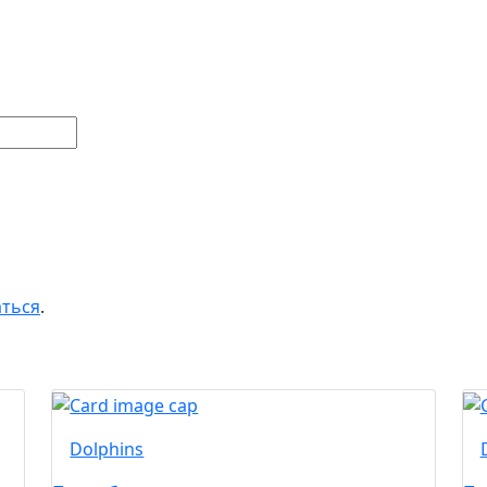
аться
.
Dolphins