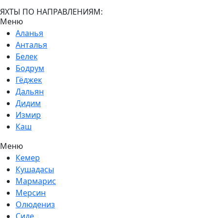
ЯХТЫ ПО НАПРАВЛЕНИЯМ:
Меню
Аланья
Анталья
Белек
Бодрум
Гёджек
Дальян
Дидим
Измир
Каш
Меню
Кемер
Кушадасы
Мармарис
Мерсин
Олюдениз
Сиде