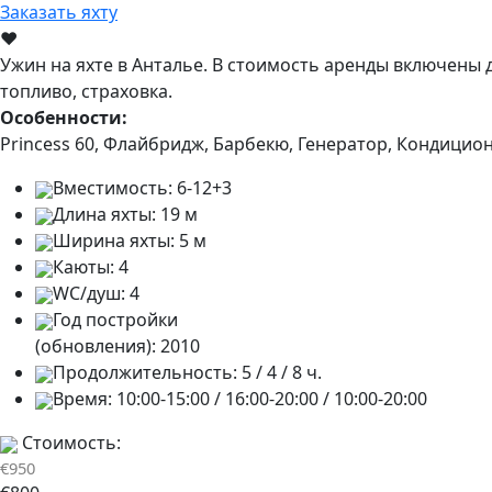
Заказать яхту
♥
Ужин на яхте в Анталье. В стоимость аренды включены 
топливо, страховка.
Особенности:
Princess 60, Флайбридж, Барбекю, Генератор, Кондицион
Вместимость:
6-12+3
Длина яхты:
19 м
Ширина яхты:
5 м
Каюты:
4
WC/душ:
4
Год постройки
(обновления):
2010
Продолжительность:
5 / 4 / 8 ч.
Время:
10:00-15:00 / 16:00-20:00 / 10:00-20:00
Стоимость:
€950