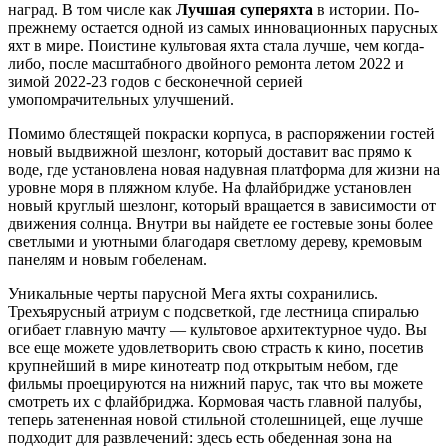
наград. В том числе как
Лучшая суперяхта
в истории. По-
прежнему остается одной из самых инновационных парусных
яхт в мире. Поистине культовая яхта стала лучше, чем когда-
либо, после масштабного двойного ремонта летом 2022 и
зимой 2022-23 годов с бесконечной серией
умопомрачительных улучшений.
Помимо блестящей покраски корпуса, в распоряжении гостей
новый выдвижной шезлонг, который доставит вас прямо к
воде, где установлена новая надувная платформа для жизни на
уровне моря в пляжном клубе. На флайбридже установлен
новый круглый шезлонг, который вращается в зависимости от
движения солнца. Внутри вы найдете ее гостевые зоны более
светлыми и уютными благодаря светлому дереву, кремовым
панелям и новым гобеленам.
Уникальные черты парусной Мега яхты сохранились.
Трехъярусный атриум с подсветкой, где лестница спиралью
огибает главную мачту — культовое архитектурное чудо. Вы
все еще можете удовлетворить свою страсть к кино, посетив
крупнейший в мире кинотеатр под открытым небом, где
фильмы проецируются на нижний парус, так что вы можете
смотреть их с флайбриджа. Кормовая часть главной палубы,
теперь затененная новой стильной столешницей, еще лучше
подходит для развлечений: здесь есть обеденная зона на