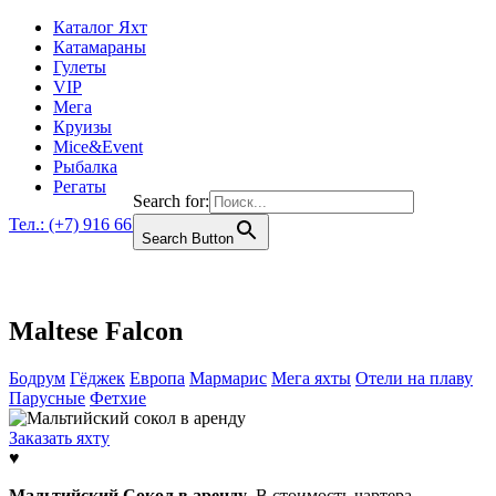
Каталог Яхт
Катамараны
Гулеты
VIP
Мега
Круизы
Mice&Event
Рыбалка
Регаты
Search for:
Тел.: (+7) 916 661 6561
Search Button
Maltese Falcon
Бодрум
Гёджек
Европа
Мармарис
Мега яхты
Отели на плаву
Парусные
Фетхие
Заказать яхту
♥
Мальтийский Сокол в аренду
. В стоимость чартера