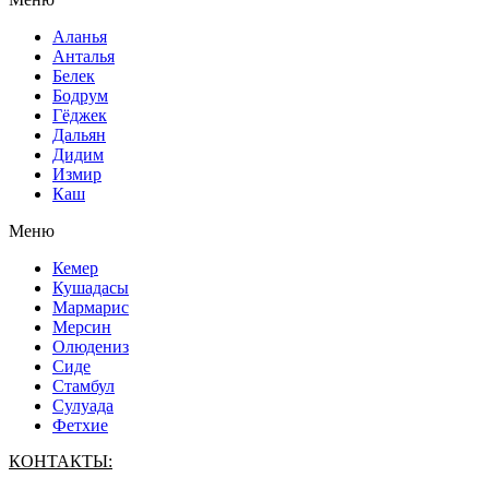
Аланья
Анталья
Белек
Бодрум
Гёджек
Дальян
Дидим
Измир
Каш
Меню
Кемер
Кушадасы
Мармарис
Мерсин
Олюдениз
Сиде
Стамбул
Сулуада
Фетхие
КОНТАКТЫ: