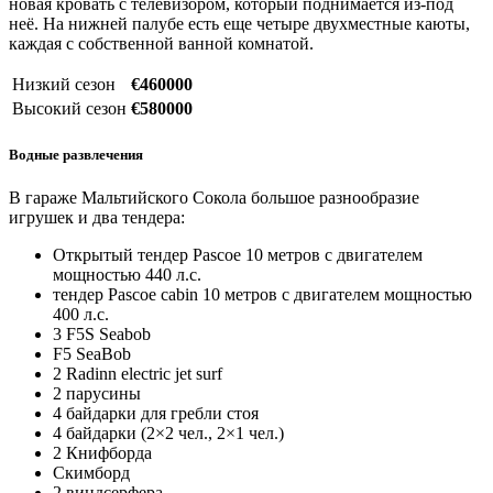
новая кровать с телевизором, который поднимается из-под
неё. На нижней палубе есть еще четыре двухместные каюты,
каждая с собственной ванной комнатой.
Низкий сезон
€460000
Высокий сезон
€580000
Водные развлечения
В гараже Мальтийского Сокола большое разнообразие
игрушек и два тендера:
Открытый тендер Pascoe 10 метров с двигателем
мощностью 440 л.с.
тендер Pascoe cabin 10 метров с двигателем мощностью
400 л.с.
3 F5S Seabob
F5 SeaBob
2 Radinn electric jet surf
2 парусины
4 байдарки для гребли стоя
4 байдарки (2×2 чел., 2×1 чел.)
2 Книфборда
Скимборд
2 виндсерфера