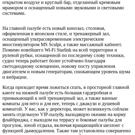
открытом воздухе и круглый бар, отделанный кремовым
мрамором и оснащенный новыми звуковыми и световыми
системами.
На главной палубе есть новый кинозал, столовая,
оформленная в японском стиле, и тренажерный зал,
оснащенный ультрасовременным электрическим
миостимулятором MS Sculpt, а также массажный кабинет.
Помимо новейшего Wi-Fi Starlink на всей территории и
рулевой рубки, оснащенной по последнему слову техники,
судно теперь работает более устойчиво благодаря
светодиодному освещению, новому посту управления
двигателем и новым генераторам, снижающим уровень шума
и вибрации.
Когда приходит время ложиться спать, в просторной главной
каюте на нижней палубе есть большая гардеробная и
примыкающий к ней тренажерный зал, а также ванные
комнаты для него и для нее, теперь с джакузи и душевой
комнатой. У вас, как у директора, может возникнуть соблазн
занять отдельную VIP-палубу, выходящую окнами на корму
флайбриджа, с выходом на террасу и боковые палубы для
прогулок, зоной отдыха, включая вращающийся шезлонг с
функцией дымоудаления. Также там установлена совершенно