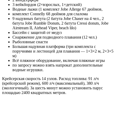
3 вейкбордов (2×взрослых, 1×детский)
Водные лыжи (1 комплект Jobe Allerge 67 дюймов,
комплект Connelly 68 дюймов для слалома
9 надувных батута (2 батута Jobe Chaser на 4 чел., 2
батута Jobe Rumble Donuts, 2 батута Cressi donuts, Jobe
Airstream II, Airhead Viper, beach lilo)
Бассейн с защитой от медуз
Снаряжение для подводного плавания (12 чел.)
Рыболовные снасти
Большая надувная платформа (три комплекта с
поручнями и лестницей для плавания — 1×3×2 м, 2×3×5
м)
Всё пляжное оборудование, включая пляжные игры
по запросу можно взять напрокат дополнительные
водные игрушки.
Крейсерская скорость 14 узлов. Расход топлива: 91 л/ч
(крейсерский режим), 600 л/ч (максимальный), 380 л/ч
(экологичный). За шесть минут можно установить парус
площадью 2400 квадратных метров.