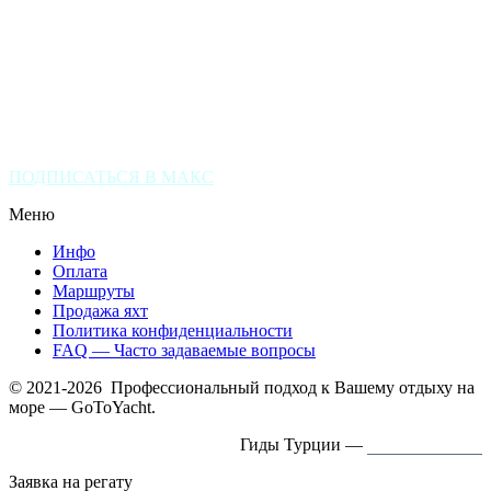
(+7) 916 661 6561
(+90) 536 563 7273
ПОДПИСАТЬСЯ В МАКС
Меню
Инфо
Оплата
Маршруты
Продажа яхт
Политика конфиденциальности
FAQ — Часто задаваемые вопросы
© 2021-2026 Профессиональный подход к Вашему отдыху на
море — GoToYacht.
Гиды Турции —
ExcursTurkey.ru
Заявка на регату