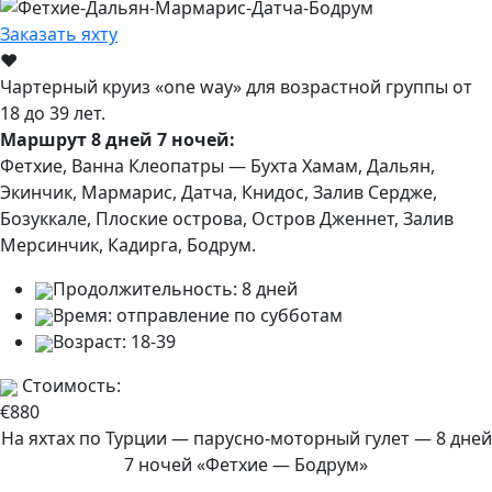
Заказать яхту
♥
Чартерный круиз «one way» для возрастной группы от
18 до 39 лет.
Маршрут 8 дней 7 ночей:
Фетхие, Ванна Клеопатры — Бухта Хамам, Дальян,
Экинчик, Мармарис, Датча, Книдос, Залив Сердже,
Бозуккале, Плоские острова, Остров Дженнет, Залив
Мерсинчик, Кадирга, Бодрум.
Продолжительность:
8 дней
Время:
отправление по субботам
Возраст:
18-39
Стоимость:
€880
На яхтах по Турции — парусно-моторный гулет — 8 дней
7 ночей «Фетхие — Бодрум»