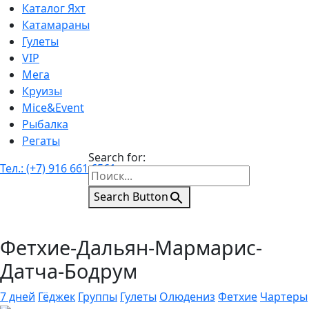
Каталог Яхт
Катамараны
Гулеты
VIP
Мега
Круизы
Mice&Event
Рыбалка
Регаты
Search for:
Тел.: (+7) 916 661 6561
Search Button
Фетхие-Дальян-Мармарис-
Датча-Бодрум
7 дней
Гёджек
Группы
Гулеты
Олюдениз
Фетхие
Чартеры