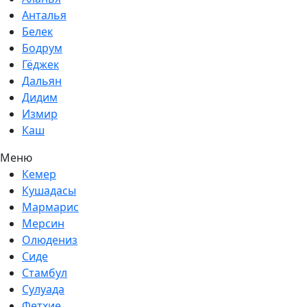
Анталья
Белек
Бодрум
Гёджек
Дальян
Дидим
Измир
Каш
Меню
Кемер
Кушадасы
Мармарис
Мерсин
Олюдениз
Сиде
Стамбул
Сулуада
Фетхие