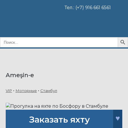
Тел.: (+7) 916 661 6561
Search B
Search
for:
Ameşin-e
VIP
Моторные
Стамбул
♥
Заказать яхту