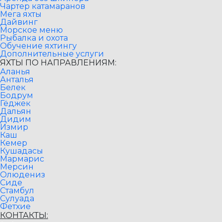
Чартер катамаранов
Мега яхты
Дайвинг
Морское меню
Рыбалка и охота
Обучение яхтингу
Дополнительные услуги
ЯХТЫ ПО НАПРАВЛЕНИЯМ:
Аланья
Анталья
Белек
Бодрум
Гёджек
Дальян
Дидим
Измир
Каш
Кемер
Кушадасы
Мармарис
Мерсин
Олюдениз
Сиде
Стамбул
Сулуада
Фетхие
КОНТАКТЫ: