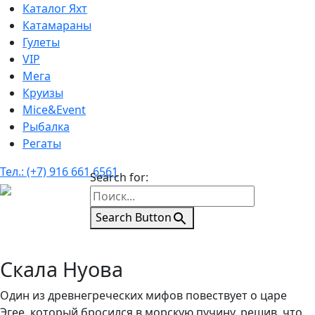
Каталог Яхт
Катамараны
Гулеты
VIP
Мега
Круизы
Mice&Event
Рыбалка
Регаты
Тел.: (+7) 916 661 6561
Search for:
Search Button
Скала Нуова
Один из древнегреческих мифов повествует о царе
Эгее, который бросился в морскую пучину, решив, что