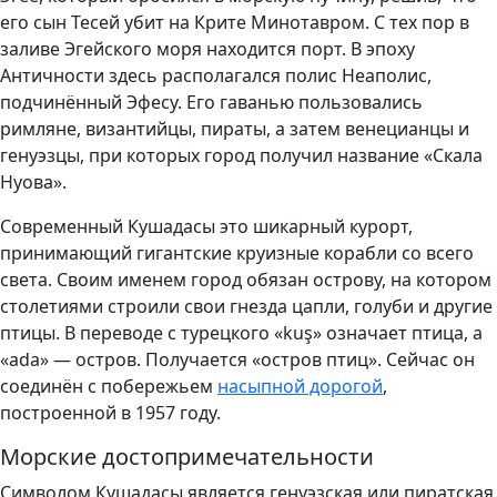
его сын Тесей убит на Крите Минотавром. С тех пор в
заливе Эгейского моря находится порт. В эпоху
Античности здесь располагался полис Неаполис,
подчинённый Эфесу. Его гаванью пользовались
римляне, византийцы, пираты, а затем венецианцы и
генуэзцы, при которых город получил название «Скала
Нуова».
Современный Кушадасы это шикарный курорт,
принимающий гигантские круизные корабли со всего
света. Своим именем город обязан острову, на котором
столетиями строили свои гнезда цапли, голуби и другие
птицы. В переводе с турецкого «kuş» означает птица, а
«ada» — остров. Получается «остров птиц». Сейчас он
соединён с побережьем
насыпной дорогой
,
построенной в 1957 году.
Морские достопримечательности
Символом Кушадасы является генуэзская или пиратская