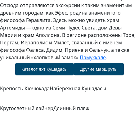
Отсюда отправляются экскурсии к таким знаменитым
древним городам, как Эфес, родина знаменитого
философа Гераклита. Здесь можно увидеть храм
Артемиды — одно из Семи Чудес Света, дом Девы
Марии и храм Аполлона. В регионе расположены Троя,
Пергам, Иераполис и Милет, связанный с именем
философа Фалеса. Дидим, Приена и Сельчук, а также
уникальный «хлопковый замок»
Памуккале
.
Каталог яхт Кушадасы
Другие маршруты
Крепость Кючюкада
Набережная Кушадасы
Кругосветный лайнер
Длинный пляж