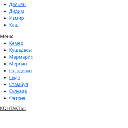
Дальян
Дидим
Измир
Каш
Меню
Кемер
Кушадасы
Мармарис
Мерсин
Олюдениз
Сиде
Стамбул
Сулуада
Фетхие
КОНТАКТЫ:
(+7) 916 661 6561
(+90) 536 563 7273