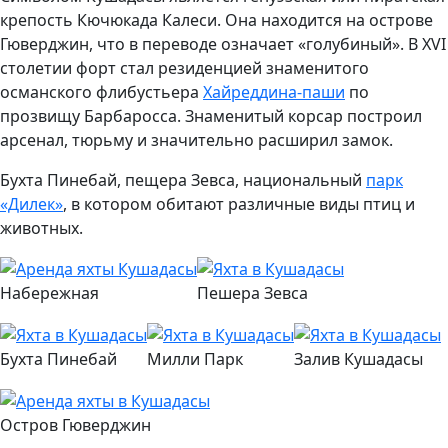
крепость Кючюкада Калеси. Она находится на острове
Гюверджин, что в переводе означает «голубиный». В XVI
столетии форт стал резиденцией знаменитого
османского флибустьера
Хайреддина-паши
по
прозвищу Барбаросса. Знаменитый корсар построил
арсенал, тюрьму и значительно расширил замок.
Бухта Пинебай, пещера Зевса, национальный
парк
«Дилек»
, в котором обитают различные виды птиц и
животных.
Набережная
Пешера Зевса
Бухта Пинебай
Милли Парк
Залив Кушадасы
Остров Гюверджин