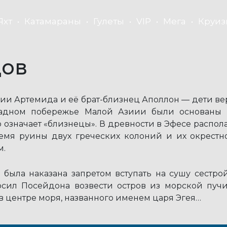
Яхт
Катамараны
Гулеты
VIP
Мега
Круиз
цов
и Артемида и её брат-близнец Аполлон — дети ве
падном побережье Малой Азиии были основаны 
о означает «близнецы». В древности в Эфесе распол
ремя руины двух греческих колоний и их окрестн
м.
о была наказана запретом вступать на сушу сест
росил Посейдона возвести остров из морской пуч
в центре моря, названного именем царя Эгея…