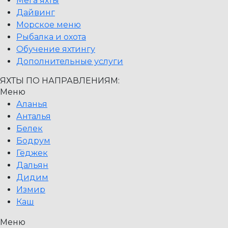
Мега яхты
Дайвинг
Морское меню
Рыбалка и охота
Обучение яхтингу
Дополнительные услуги
ЯХТЫ ПО НАПРАВЛЕНИЯМ:
Меню
Аланья
Анталья
Белек
Бодрум
Гёджек
Дальян
Дидим
Измир
Каш
Меню