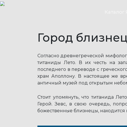
Каталог 
Город близне
Согласно древнегреческой мифологи
титаниды Лето. В их честь на за
последнего в переводе с греческог
храм Аполлону. В настоящее же в
античный музей под открытым небо
Стоит упомянуть, что титанида Лет
Герой. Зевс, в свою очередь, поп
божественные близнецы, находится 