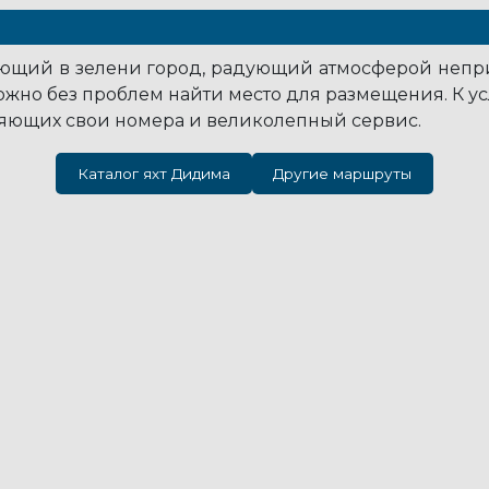
щий в зелени город, радующий атмосферой непри
ожно без проблем найти место для размещения. К усл
ляющих свои номера и великолепный сервис.
Каталог яхт Дидима
Другие маршруты