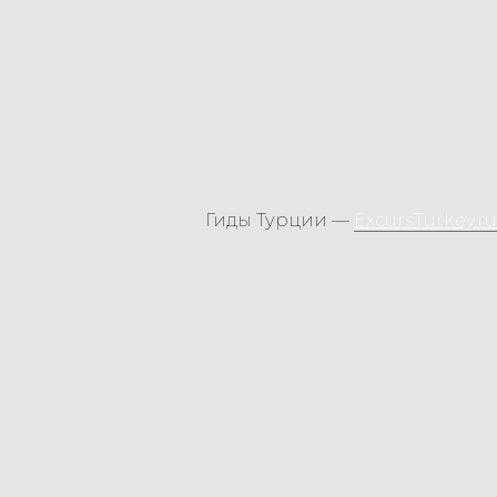
Гиды Турции —
ExcursTurkey.ru