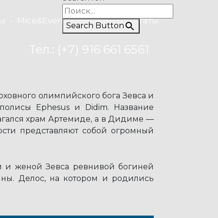
ы
Mice&Event
Рыбалка
Регаты
Search Button
Тел.: (+7) 916 661 6561
рховного олимпийского бога Зевса и
полисы Ephesus и Didim. Название
агался храм Артемиде, а в Дидиме —
ости представляют собой огромный
рой и женой Зевса ревнивой богиней
ины. Делос, на котором и родились