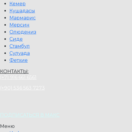
Кемер
Кушадасы
Мармарис
Мерсин
Олюдениз
Сиде
Стамбул
Сулуада
Фетхие
КОНТАКТЫ:
(+7) 916 661 6561
(+90) 536 563 7273
ПОДПИСАТЬСЯ В МАКС
Меню