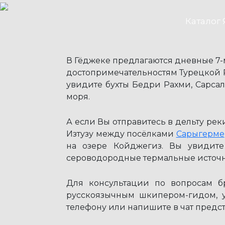
Каталог 
В Гёджеке предлагаются дневные 7-м
достопримечательностям Турецкой Р
увидите бухты Бедри Рахми, Сарса
моря.
А если Вы отправитесь в дельту рек
Изтузу между посёлками
Сарыгерме
на озере Койджегиз. Вы увидите
сероводородные термальные источни
Для консультации по вопросам б
русскоязычным шкипером-гидом, у
телефону или напишите в чат предст