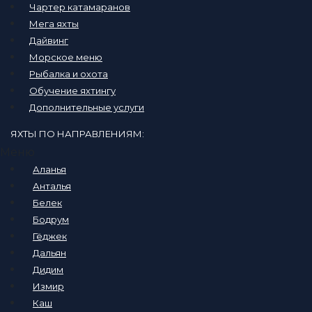
Чартер катамаранов
Мега яхты
Дайвинг
Морское меню
Рыбалка и охота
Обучение яхтингу
Дополнительные услуги
ЯХТЫ ПО НАПРАВЛЕНИЯМ:
Меню
Аланья
Анталья
Белек
Бодрум
Гёджек
Дальян
Дидим
Измир
Каш