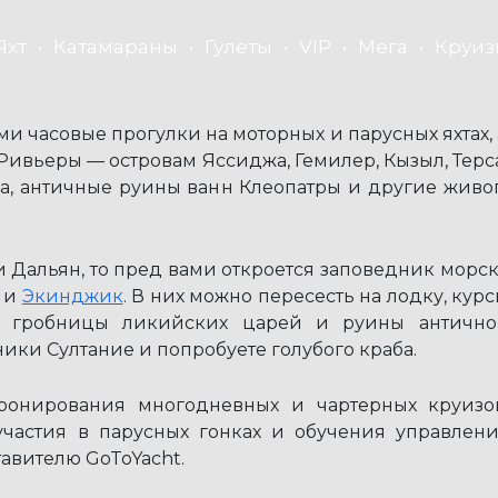
Яхт
Катамараны
Гулеты
VIP
Мега
Круиз
и часовые прогулки на моторных и парусных яхтах, 
ивьеры — островам Яссиджа, Гемилер, Кызыл, Терса
ла, античные руины ванн Клеопатры и другие живо
и Дальян, то пред вами откроется заповедник морск
и
Экинджик
. В них можно пересесть на лодку, ку
 гробницы ликийских царей и руины античного
ки Султание и попробуете голубого краба.
ронирования многодневных и чартерных круизов
частия в парусных гонках и обучения управле
авителю GoToYacht.