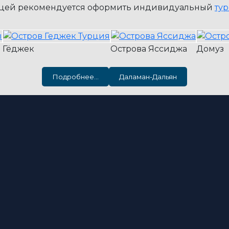
ницей рекомендуется оформить индивидуальный
ту
Гёджек
Острова Яссиджа
Домуз
Подробнее…
Даламан-Дальян