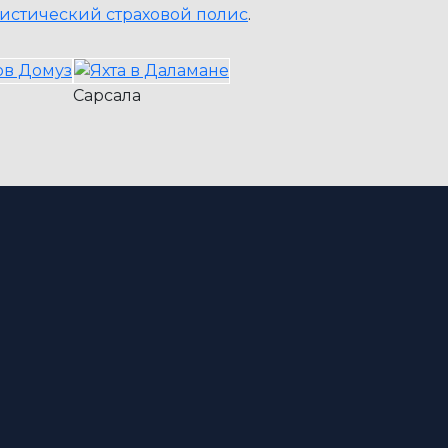
ристический страховой полис
.
Сарсала