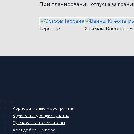
При планировании отпуска за гра
Терсане
Хаммам Клеопатры
Меню
Корпоративные мероприятия
Круизы на турецких гулетах
Русскоязычные капитаны
Аренда без шкипера