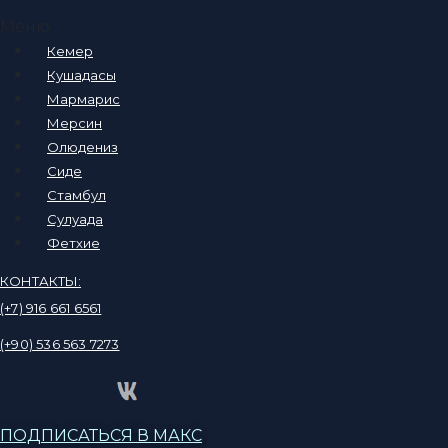
Меню
Кемер
Кушадасы
Мармарис
Мерсин
Олюдениз
Сиде
Стамбул
Сулуада
Фетхие
КОНТАКТЫ:
(+7) 916 661 6561
(+90) 536 563 7273
ПОДПИСАТЬСЯ В МАКС