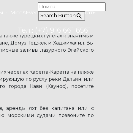
ы
Mice&Event
Рыбалка
Регаты
Search Button
Тел.: (+7) 916 661 6561
а также турецких гулетах к значимым
не, Домуз, Гёджек и Хаджихалил. Вы
писные заливы лазурного Эгейского
их черепах Каретта-Каретта на пляже
рсирующую по руслу реки Дальян, или
 города Кавн (Каунос), посетите
, аренды яхт без капитана или с
нию морскими судами позвоните по