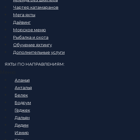
Чартер катамаранов
Мега яхты
Дайвинг
Морское меню
Рыбалка и охота
Обучение яхтингу
Дополнительные услуги
ЯХТЫ ПО НАПРАВЛЕНИЯМ:
Меню
Аланья
Анталья
Белек
Бодрум
Гёджек
Дальян
Дидим
Измир
Каш