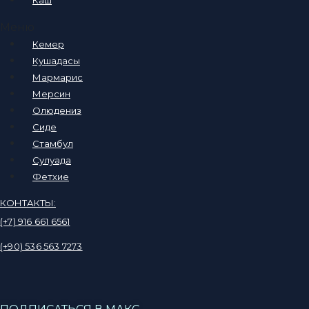
Меню
Кемер
Кушадасы
Мармарис
Мерсин
Олюдениз
Сиде
Стамбул
Сулуада
Фетхие
КОНТАКТЫ:
(+7) 916 661 6561
(+90) 536 563 7273