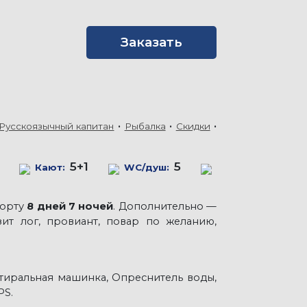
Заказать
Русскоязычный капитан
Рыбалка
Скидки
5+1
5
Кают:
WC/душ:
борту
8 дней 7 ночей
. Дополнительно —
зит лог, провиант, повар по желанию,
Стиральная машинка, Опреснитель воды,
PS.