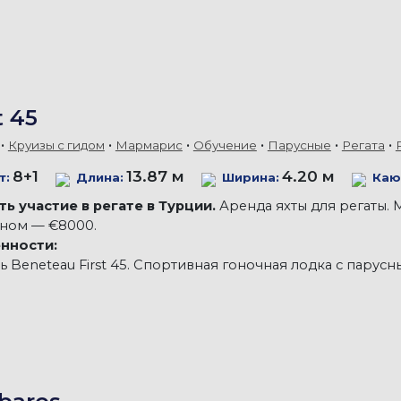
t 45
Круизы с гидом
Мармарис
Обучение
Парусные
Регата
8+1
13.87 м
4.20 м
т:
Длина:
Ширина:
Каю
ь участие в регате в Турции.
Аренда яхты для регаты. 
аном — €8000.
нности:
 Beneteau First 45. Спортивная гоночная лодка с парус