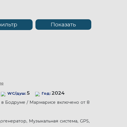
фильтр
ие
5
2024
WC/душ:
Год:
е в Бодруме / Мармарисе включено от 8
огенератор, Музыкальная система, GPS,