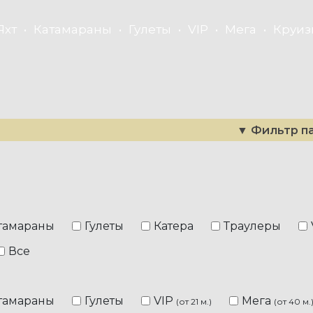
Яхт
Катамараны
Гулеты
VIP
Мега
Круиз
▼
Фильтр п
тамараны
Гулеты
Катера
Траулеры
Все
VIP
Мега
тамараны
Гулеты
(от 21 м.)
(от 40 м.