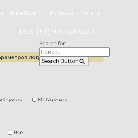
ы
Mice&Event
Рыбалка
Регаты
Тел.: (+7) 916 661 6561
Search for:
араметров лодок
Search Button
VIP
Мега
(от 21 м.)
(от 40 м.)
Все
)