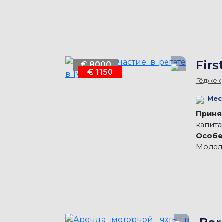
Firs
€ 8000
€ 1150
Гёджек
Мес
Принят
капит
Особе
Модель