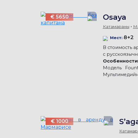
Osaya
€ 5650
Катамараны
М
8+2
Мест:
В стоимость а
с русскоязычн
Особенности
Модель Fount
Мультимедийна
S’ag
€ 1000
Катамар