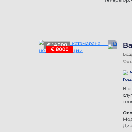
Генератор,
Ba
€ 14000
€ 8000
Бод
Фет
Год
В с
слу
топ
Осо
Мод
Дин