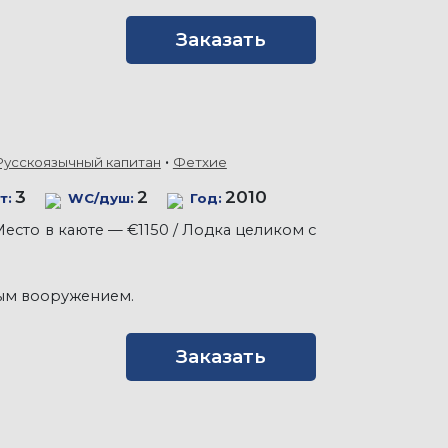
Заказать
Русскоязычный капитан
Фетхие
3
2
2010
т:
WC/душ:
Год:
Место в каюте — €1150 / Лодка целиком с
ным вооружением.
Заказать