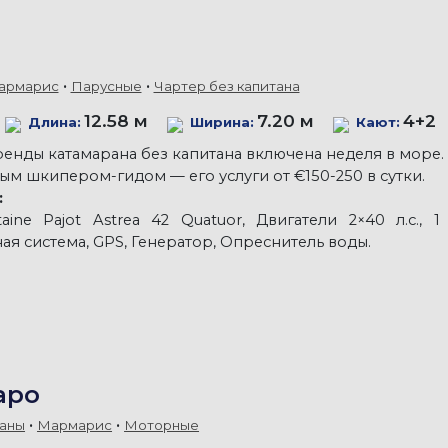
армарис
Парусные
Чартер без капитана
12.58 м
7.20 м
4+2
Длина:
Ширина:
Кают:
ренды катамарана без капитана включена неделя в море
ым шкипером-гидом — его услуги от €150-250 в сутки.
:
aine Pajot Astrea 42 Quatuor, Двигатели 2×40 л.с., 
я система, GPS, Генератор, Опреснитель воды.
apo
аны
Мармарис
Моторные