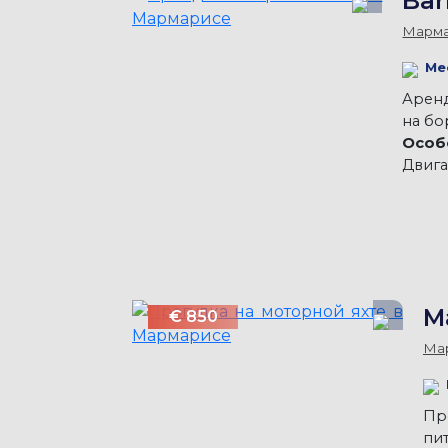
Bar
Марм
Ме
Аренд
на бо
Особ
Двига
M
€ 850
Ма
Пр
пит