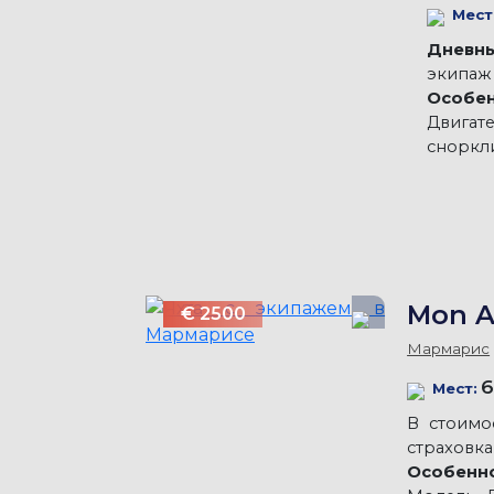
Мест
Дневны
экипаж 
Особен
Двигат
сноркли
Mon 
€ 2500
Мармарис
6
Мест:
В стоимо
страховка
Особенно