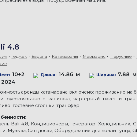
 Опреснитель воды, Посудомоечная машина.
li 4.8
рум
Гёджек
Европа
Катамараны
Мармарис
Парусные
хие
10+2
14.86 м
7.88 м
Мест:
Длина:
Ширина:
2024
:
тоимость аренды катамарана включено: проживание на 
ги русскоязычного капитана, чартерный пакет и тран
ливо, гостевые стоянки, трансфер.
бенности:
ель Bali 4.8, Кондиционеры, Генератор, Холодильник, 
ги, Музыка, Сап доски, Оборудование для ловли тунца, G