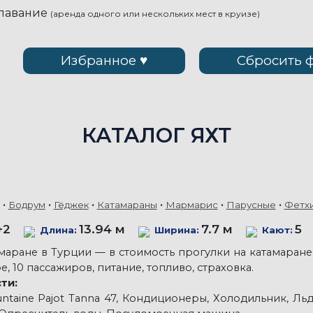
плавание
(аренда одного или нескольких мест в круизе)
Избранное ♥
Сбросить 
КАТАЛОГ ЯХТ
Бодрум
Гёджек
Катамараны
Мармарис
Парусные
Фетх
+2
13.94 м
7.7 м
5
Длина:
Ширина:
Кают:
амаране в Турции — в стоимость прогулки на катамаран
е, 10 пассажиров, питание, топливо, страховка.
ти:
ntaine Pajot Tanna 47, Кондиционеры, Холодильник, Льд