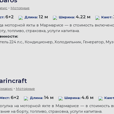
baros
арис
Моторные
6+2
12 м
4.22 м
ст:
Длина:
Ширина:
Кают:
а моторной яхты в Мармарисе — в стоимость включено: 
рту, топливо, страховка, услуги капитана.
енности:
тель 224 л.с., Кондиционер, Холодильник, Генератор, Музы
arincraft
рмарис
Моторные
6+2
14 м
4.6 м
Мест:
Длина:
Ширина:
Кают
огулка на моторной яхте в Мармарисе — в стоимость вк
ание на борту, топливо, страховка, услуги капитана.