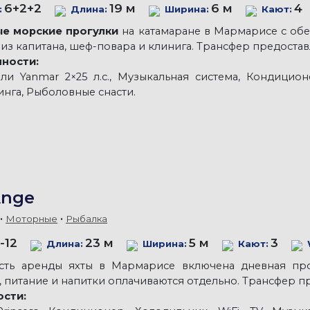
6+2+2
19 м
6 м
4
:
Длина:
Ширина:
Кают:
е морские прогулки
на катамаране в Мармарисе с обе
из капитана, шеф-повара и клинига. Трансфер предостав
ности:
ели Yanmar 2×25 л.с., Музыкальная система, Кондицио
нга, Рыболовные снасти.
Ange
Моторные
Рыбалка
-12
23 м
5 м
3
Длина:
Ширина:
Кают:
сть аренды яхты в Мармарисе включена дневная про
, питание и напитки оплачиваются отдельно. Трансфер п
сти: