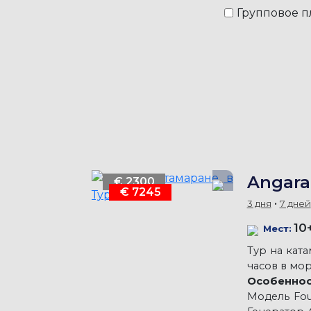
Групповое 
Angara
€ 2300
€ 7245
3 дня
7 дней
10
Мест:
Тур на кат
часов в мор
Особеннос
Модель Fou