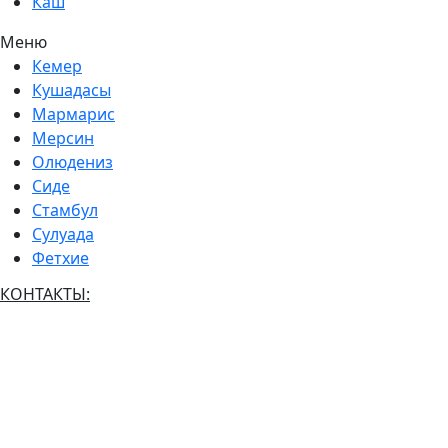
Каш
Меню
Кемер
Кушадасы
Мармарис
Мерсин
Олюдениз
Сиде
Стамбул
Сулуада
Фетхие
КОНТАКТЫ:
(+7) 916 661 6561
(+90) 536 563 7273