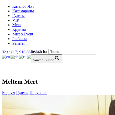
Каталог Яхт
Катамараны
Гулеты
VIP
Мега
Круизы
Mice&Event
Рыбалка
Регаты
Search for:
Тел.: (+7) 916 661 6561
Search Button
Meltem Mert
Бодрум
Гулеты
Парусные