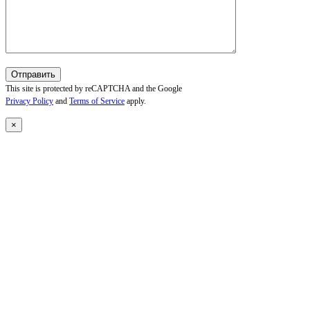
This site is protected by reCAPTCHA and the Google
Privacy Policy
and
Terms of Service
apply.
×