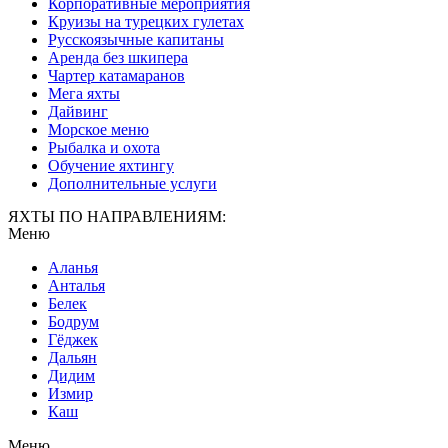
Корпоративные мероприятия
Круизы на турецких гулетах
Русскоязычные капитаны
Аренда без шкипера
Чартер катамаранов
Мега яхты
Дайвинг
Морское меню
Рыбалка и охота
Обучение яхтингу
Дополнительные услуги
ЯХТЫ ПО НАПРАВЛЕНИЯМ:
Меню
Аланья
Анталья
Белек
Бодрум
Гёджек
Дальян
Дидим
Измир
Каш
Меню