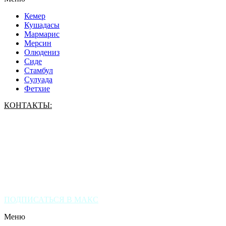
Кемер
Кушадасы
Мармарис
Мерсин
Олюдениз
Сиде
Стамбул
Сулуада
Фетхие
КОНТАКТЫ:
(+7) 916 661 6561
(+90) 536 563 7273
ПОДПИСАТЬСЯ В МАКС
Меню