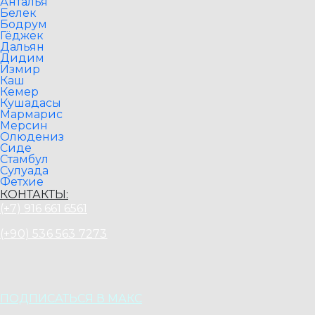
Анталья
Белек
Бодрум
Гёджек
Дальян
Дидим
Измир
Каш
Кемер
Кушадасы
Мармарис
Мерсин
Олюдениз
Сиде
Стамбул
Сулуада
Фетхие
КОНТАКТЫ:
(+7) 916 661 6561
(+90) 536 563 7273
ПОДПИСАТЬСЯ В МАКС