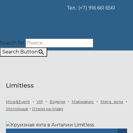
Тел.: (+7) 916 661 6561
Search for:
Search Button
Limitless
Mice&Event
VIP
Бодрум
Мармарис
Мега яхты
Моторные
Отели на плаву