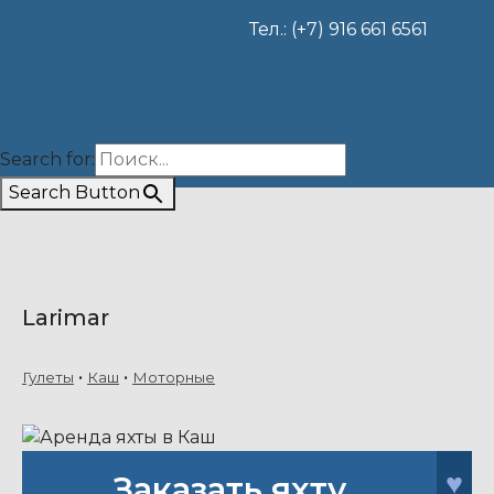
Тел.: (+7) 916 661 6561
Search for:
Search Button
Larimar
Гулеты
Каш
Моторные
♥
Заказать яхту