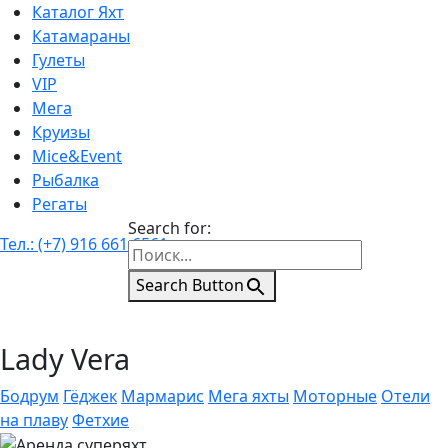
Каталог Яхт
Катамараны
Гулеты
VIP
Мега
Круизы
Mice&Event
Рыбалка
Регаты
Search for:
Тел.: (+7) 916 661 6561
Search Button
Lady Vera
Бодрум
Гёджек
Мармарис
Мега яхты
Моторные
Отели
на плаву
Фетхие