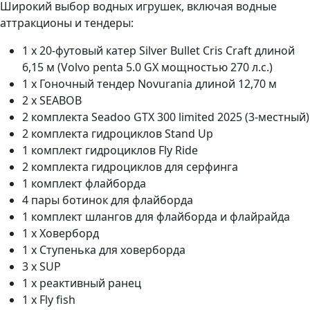
Широкий выбор водных игрушек, включая водные
аттракционы и тендеры:
1 х 20-футовый катер Silver Bullet Cris Craft длиной
6,15 м (Volvo penta 5.0 GX мощностью 270 л.с.)
1 х Гоночный тендер Novurania длиной 12,70 м
2 х SEABOB
2 комплекта Seadoo GTX 300 limited 2025 (3-местный)
2 комплекта гидроциклов Stand Up
1 комплект гидроциклов Fly Ride
2 комплекта гидроциклов для серфинга
1 комплект флайборда
4 пары ботинок для флайборда
1 комплект шлангов для флайборда и флайрайда
1 х Ховерборд
1 х Ступенька для ховерборда
3 х SUP
1 х реактивный ранец
1 х Fly fish