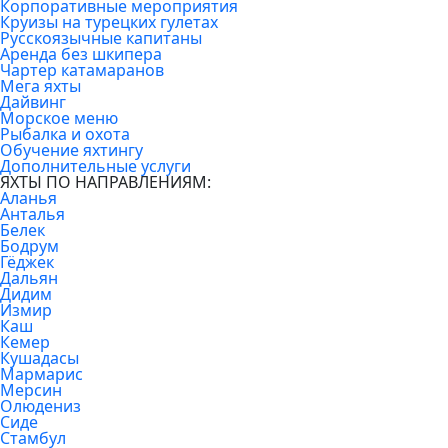
Корпоративные мероприятия
Круизы на турецких гулетах
Русскоязычные капитаны
Аренда без шкипера
Чартер катамаранов
Мега яхты
Дайвинг
Морское меню
Рыбалка и охота
Обучение яхтингу
Дополнительные услуги
ЯХТЫ ПО НАПРАВЛЕНИЯМ:
Аланья
Анталья
Белек
Бодрум
Гёджек
Дальян
Дидим
Измир
Каш
Кемер
Кушадасы
Мармарис
Мерсин
Олюдениз
Сиде
Стамбул