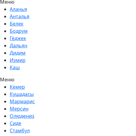
Меню
Аланья
Анталья
Белек
Бодрум
Гёджек
Дальян
Дидим
Измир
Каш
Меню
Кемер
Кушадасы
Мармарис
Мерсин
Олюдениз
Сиде
Стамбул