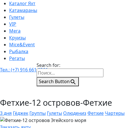
Каталог Яхт
Катамараны
Гулеты
VIP
Мега
Круизы
Mice&Event
Рыбалка
Регаты
Search for:
Тел.: (+7) 916 661 6561
Search Button
Фетхие-12 островов-Фетхие
3 дня
Гёджек
Группы
Гулеты
Олюдениз
Фетхие
Чартеры
Заказать яхту