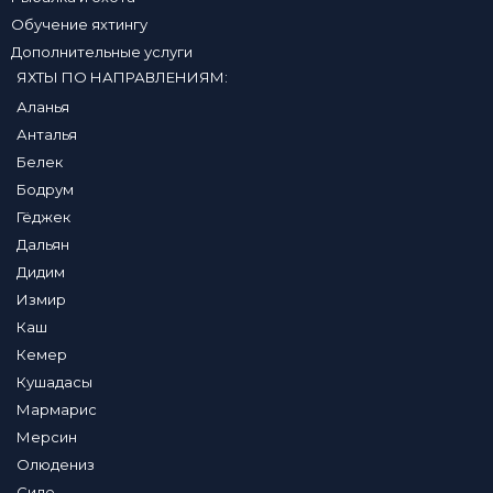
Обучение яхтингу
Дополнительные услуги
ЯХТЫ ПО НАПРАВЛЕНИЯМ:
Аланья
Анталья
Белек
Бодрум
Гёджек
Дальян
Дидим
Измир
Каш
Кемер
Кушадасы
Мармарис
Мерсин
Олюдениз
Сиде