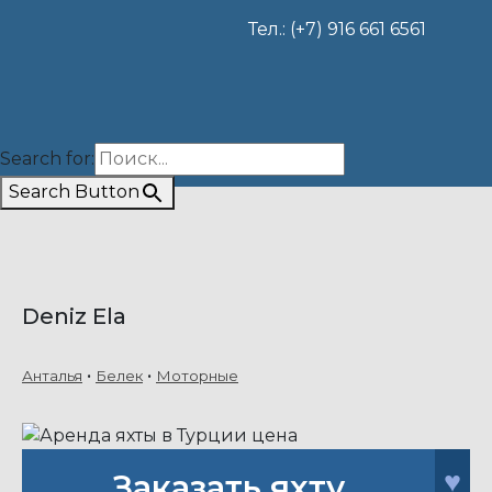
Тел.: (+7) 916 661 6561
Search for:
Search Button
Deniz Ela
Анталья
Белек
Моторные
♥
Заказать яхту